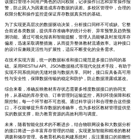
该接口管理不同用户角色的访问权限，记录操作日志和异常操作报
警，防止因人为因素造成库存数据的误差。多校区管理中，合理的
权限分配和操作监控是保证库存数据真实性的基础。
为了实现更高层次的数据驱动决策，分析接口同样不可或缺。它整
合前述各类数据，提供库存准确率的统计分析、异常预警及趋势预
测功能。通过可视化报表和智能提醒，管理人员能够及时发现库存
偏差，迅速采取调整措施，从而提升整体教材流通效率。这种接口
的设计应兼顾灵活性与扩展性，适应不断变化的业务需求。
在技术实现方面，统一的数据标准和接口规范是多接口协同的基
础。采用RESTful API、JSON数据格式等现代化技术手段，有助于
实现不同系统间的无缝对接与数据共享。同时，接口应具备高可用
性与安全性，保障数据传输的稳定和防护，防止数据泄露或篡改。
综合来看，准确反映教材库存状态需要多维度数据接口的协同支
持，从基础的库存变动、订单管理到运输监控，再到环境保障和权
限控制，每一个环节都不可忽视。通过科学设计和合理整合这些接
口，不仅能够提升库存数据的准确率，也为多校区教材管理提供坚
实的数据支撑，助力教育资源的高效利用与调度。
未来，随着智能化技术的不断进步，结合物联网设备和大数据分析
的接口将进一步丰富库存管理的功能，实现更加智能和精准的教材
调拨和储存管理。各教育机构在构建系统时，应注重接口的前瞻性