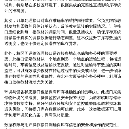
误判。特别是在多校区环境下，数据集成的完整性直接影响库存统
计的准确度。
其次，订单处理接口对库存准确率的维护同样重要。它负责跟踪教
材发放和回收的具体订单状态，反映教材流转的实际情况。订单接
口应细化到每一批教材的调拨时间、数量及接收方，确保库存系统
能够基于真实的调拨数据进行动态调整。这不仅提升了库存数据的
透明度，也便于快速定位潜在的库存异常。
此外，校区间运输管理接口是连接多地点仓储和办公楼的重要桥
梁。此接口记录教材从一个地点到另一个地点的运输过程，包括运
输时间、车辆信息以及运输状态反馈。通过对运输环节数据的实时
监控，可以有效减少教材在转运过程中的丢失或延误，进一步保障
库存数据的完整性和准确性。在北科大厦等核心办公楼中，利用该
接口监控教材流动尤为关键。
环境与设备状态接口也是保障库存准确性的隐形助力。此接口采集
储物环境的温湿度、摄像监控及安全报警状态，为教材临时存储环
境提供数据支持。良好的储存环境和安全监控能够降低教材损坏和
遗失风险，间接提升库存数据的可信度。此外，这类数据还可以用
于制定环境优化方案，保障教材质量。
数据权限与用户操作接口则确保库存信息的安全和操作的规范性。