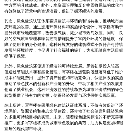
性方面的具体成效。此外，水资源管理和废弃物回收系统的优化也
有效降低了运营中的资源浪费，促进了循环经济的发展。
其次，绿色建筑认证体系强调建筑与环境的和谐共生，推动城市生
态环境的改善。通过选用环保材料和实施绿化设计，写字楼有助于
提升城市绿地覆盖率，改善微气候，减少城市热岛效应。同时，良
好的空气质量管理和噪音控制措施提升了室内外环境的舒适度，保
障了使用者的身心健康。这种环境友好的建筑模式不仅符合可持续
发展的环境维度，也促进了社会福祉的提升，为实现健康生活目标
提供了保障。
此外，绿色建筑还促进了经济的可持续发展。尽管初期投入较高，
但通过节能技术和智能化管理，写字楼在运营阶段显著降低了维护
成本和能耗费用，提升了资产价值和市场竞争力。认证体系的实施
推动了绿色技术的创新和产业链的升级，带动了相关产业的发展并
创造了就业机会。这种经济效益的持续释放为城市经济结构的绿色
转型提供了强有力的支撑，使得经济发展与环境保护实现双赢。
综上所述，写字楼在采用绿色建筑认证体系后，不仅有效促进了环
境保护、资源节约和生态文明建设，还带动了社会健康和经济繁荣
的多重可持续目标的实现。未来，随着绿色建筑标准的不断完善和
推广，更多写字楼将成为城市绿色发展的典范，助力构建更加和谐
宜居的现代都市环境。