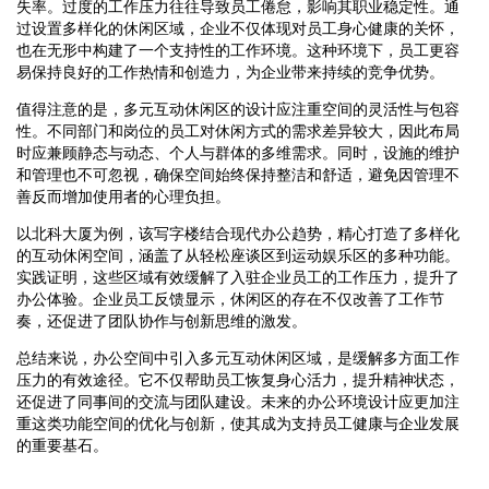
失率。过度的工作压力往往导致员工倦怠，影响其职业稳定性。通
过设置多样化的休闲区域，企业不仅体现对员工身心健康的关怀，
也在无形中构建了一个支持性的工作环境。这种环境下，员工更容
易保持良好的工作热情和创造力，为企业带来持续的竞争优势。
值得注意的是，多元互动休闲区的设计应注重空间的灵活性与包容
性。不同部门和岗位的员工对休闲方式的需求差异较大，因此布局
时应兼顾静态与动态、个人与群体的多维需求。同时，设施的维护
和管理也不可忽视，确保空间始终保持整洁和舒适，避免因管理不
善反而增加使用者的心理负担。
以北科大厦为例，该写字楼结合现代办公趋势，精心打造了多样化
的互动休闲空间，涵盖了从轻松座谈区到运动娱乐区的多种功能。
实践证明，这些区域有效缓解了入驻企业员工的工作压力，提升了
办公体验。企业员工反馈显示，休闲区的存在不仅改善了工作节
奏，还促进了团队协作与创新思维的激发。
总结来说，办公空间中引入多元互动休闲区域，是缓解多方面工作
压力的有效途径。它不仅帮助员工恢复身心活力，提升精神状态，
还促进了同事间的交流与团队建设。未来的办公环境设计应更加注
重这类功能空间的优化与创新，使其成为支持员工健康与企业发展
的重要基石。