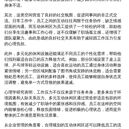
身体不适。
其次，这类空间营造了良好的社交氛围，促进同事间的非正式交
流。日常工作中，员工之间的互动往往局限于任务协作，缺乏情感
层面的沟通。而互动休闲区为员工提供了一个轻松的环境，鼓励他
们分享生活趣事和工作心得，这不仅缓解了职场孤立感，还增强了
团队凝聚力。由此形成的良好社交关系有助于减轻因工作压力引发
的心理负担。
此外，多元化的休闲设施还能满足不同员工的个性化需求，帮助他
们找到最适合自己的压力释放方式。例如，部分区域设置了桌上足
球、乒乓球等轻运动设施，适合喜欢运动的员工通过身体活动释放
紧张情绪；另一些区域则配备了图书角或安静的休息舱，适合需要
独处思考的员工。这样的多样选择，使得员工能够根据自身状态灵
活调整，避免单一方式导致的效果递减。
心理学研究表明，工作压力不仅仅来源于任务本身，更多来自于环
境因素和人际关系压力。多元互动休闲区通过营造舒适且包容的环
境氛围，有效减少了职场中的紧张感和压抑感。员工在这样的空间
内能够放松心情，释放负面情绪，促进积极的心理状态，进而提升
整体的工作满意度和生活质量。
从企业管理的角度看，合理规划的互动休闲区还可以降低员工的流