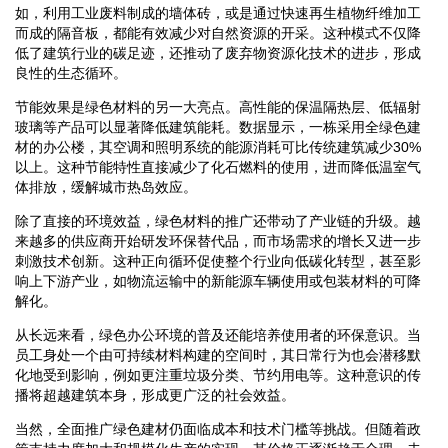
如，利用工业废料制成的墙体砖，或是通过快速再生植物纤维加工
而成的隔音板，都能有效减少对自然资源的开采。这种模式不仅降
低了建筑行业的碳足迹，还推动了废弃物资源化技术的进步，形成
良性的生态循环。
节能效果是绿色材料的另一大亮点。高性能的保温隔热层、低辐射
玻璃等产品可以显著降低建筑能耗。数据显示，一栋采用全绿色建
材的办公楼，其空调和照明系统的能源消耗可比传统建筑减少30%
以上。这种节能特性直接减少了化石燃料的使用，进而降低温室气
体排放，缓解城市热岛效应。
除了直接的环境效益，绿色材料的推广还带动了产业链的升级。越
来越多的供应商开始研发环保替代品，而市场需求的增长又进一步
刺激技术创新。这种正向循环促使整个行业向低碳化转型，甚至影
响上下游产业，如物流运输中的新能源车辆使用或包装材料的可降
解化。
从长远来看，绿色办公环境的普及还能培养使用者的环保意识。当
员工身处一个由可持续材料构建的空间时，其日常行为也会潜移默
化地受到影响，例如更注重垃圾分类、节约用电等。这种意识的传
播将超越建筑本身，形成更广泛的社会效益。
当然，全面推广绿色建材仍面临成本和技术门槛等挑战。但随着政